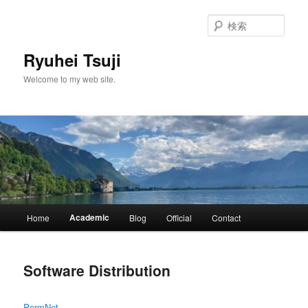
メ
イ
検
ン
索
コ
Ryuhei Tsuji
ン
Welcome to my web site.
テ
ン
ツ
へ
移
動
メ
Academic
Home
Blog
Official
Contact
イ
ン
メ
Software Distribution
ニ
ュ
ー
PermNet