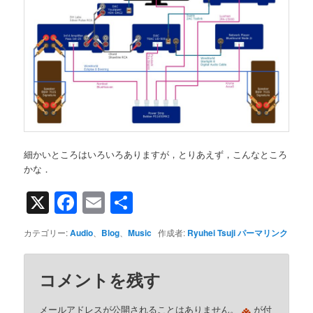
細かいところはいろいろありますが，とりあえず，こんなところ
かな．
X
Facebook
Email
共
有
カテゴリー:
Audio
、
Blog
、
Music
作成者:
Ryuhei Tsuji
パーマリンク
コメントを残す
※
メールアドレスが公開されることはありません。
が付