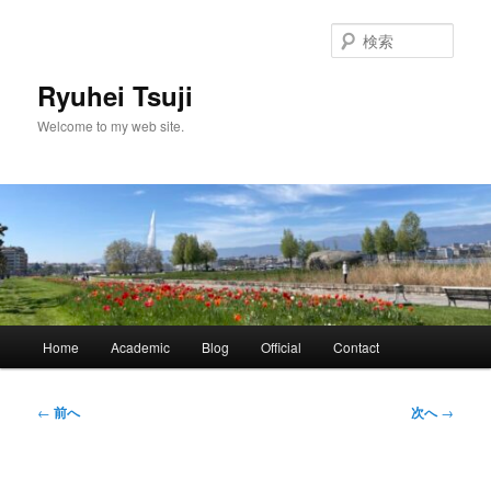
メ
イ
検
ン
索
コ
Ryuhei Tsuji
ン
Welcome to my web site.
テ
ン
ツ
へ
移
動
メ
Home
Academic
Blog
Official
Contact
イ
ン
メ
投
←
前へ
次へ
→
ニ
稿
ュ
ナ
ー
ビ